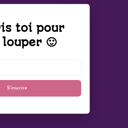
is toi pour
 louper 🙂
S'inscrire