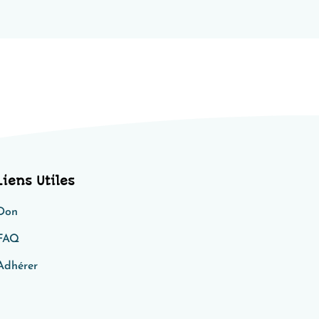
Liens Utiles
Don
FAQ
Adhérer