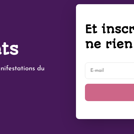
Et inscr
ne rien
ts
anifestations du