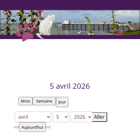
5 avril 2026
Mois
Semaine
Jour
Mois
Jour
Année
Aujourd’hui
Précédent
Suivant