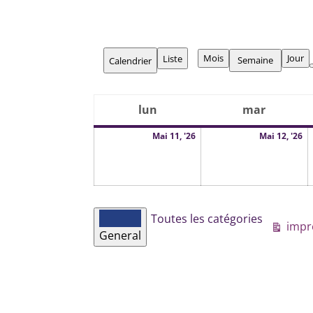
Vue
Vue
Mois
Jour
Liste
Semaine
Calendrier
en
lun
lundi
mar
mardi
11
1
Mai 11, '26
Mai 12, '26
mai
m
2026
2
Catégories
Toutes les catégories
Vue
impr
d’évènement
General