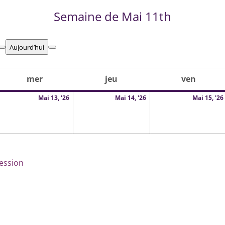
Semaine de Mai 11th
Aujourd’hui
Précédent
Suivant
mer
mercredi
jeu
jeudi
ven
vendre
2
13
14
Mai 13, '26
Mai 14, '26
Mai 15, '26
ai
mai
mai
026
2026
2026
ession