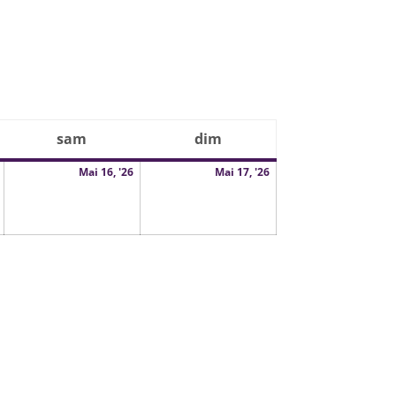
di
sam
samedi
dim
dimanche
15
16
17
Mai 16, '26
Mai 17, '26
mai
mai
mai
2026
2026
2026