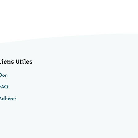
Liens Utiles
Don
FAQ
Adhérer