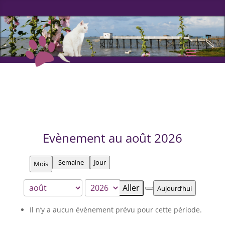
Evènement au août 2026
Semaine
Jour
Mois
Aujourd’hui
Mois
Année
Précédent
Il n’y a aucun évènement prévu pour cette période.